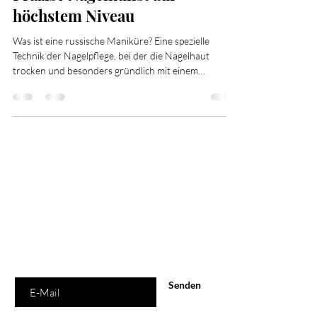
höchstem Niveau
Was ist eine russische Maniküre? Eine spezielle
Technik der Nagelpflege, bei der die Nagelhaut
trocken und besonders gründlich mit einem
elektrischen Fräser entfernt wird. Das Ergebnis: ein
makellos sauberer Nagelrand, perfekt vorbereitet
für Gel oder Farblack.
Are you on
the list?
Anmelden und von attraktiven Rabatten
profitieren...
E-Mail Adresse hier
eingeben
Senden