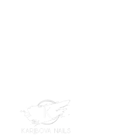
Kunden-Service
Tel:
078 227 66 64
E-Mail:
rena.celik@gmx.ch