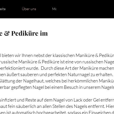
eite
Über uns
More
e & Pediküre im
l bieten wir Ihnen nebst der klassischen Maniküre & Pedikür
russische Maniküre & Pediküre ist eine von russischen Nage
perfektioniert wurde. Durch diese Art der Maniküre machen
inen äußert sauberen und perfekten Naturnagel zu erhalten
lättung der Nagelhaut, welches bei herkömmlichen Manikür
erbar gepflegten Nagel bei einem Besuch in unserem Nagelst
nfiziert und Reste auf dem Nagel von Lack oder Gel entfer
ut fein säuberlich an allen Stellen des Nagels entfernt. Hie
sen ist automatisch hochgearbeitet, sodass ein Einweichen