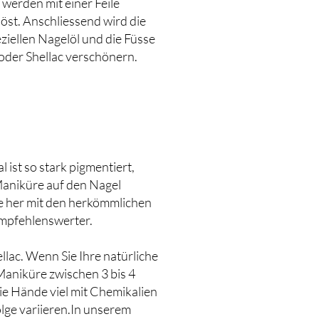
 werden mit einer Feile
öst. Anschliessend wird die
ziellen Nagelöl und die Füsse
 oder Shellac verschönern.
 ist so stark pigmentiert,
-Maniküre auf den Nagel
cke her mit den herkömmlichen
empfehlenswerter.
llac. Wenn Sie Ihre natürliche
Maniküre zwischen 3 bis 4
ie Hände viel mit Chemikalien
lge variieren.In unserem