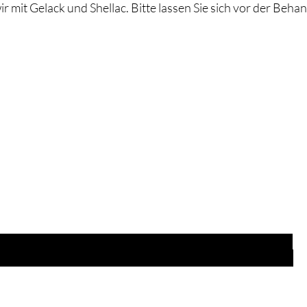
ir mit Gelack und Shellac. Bitte lassen Sie sich vor der Beh
Are you on
the list?
Anmelden und von attraktiven Rabatten profitieren...
ngeben